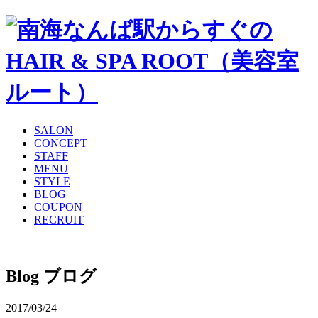
SALON
CONCEPT
STAFF
MENU
STYLE
BLOG
COUPON
RECRUIT
Blog
ブログ
2017/03/24