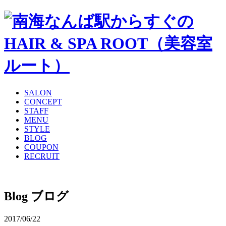
SALON
CONCEPT
STAFF
MENU
STYLE
BLOG
COUPON
RECRUIT
Blog
ブログ
2017/06/22