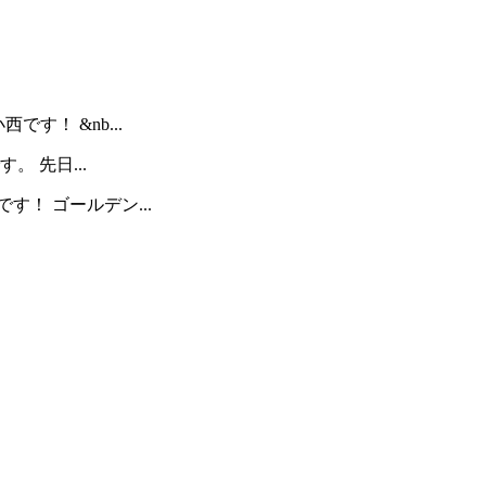
です！ &nb...
 先日...
！ ゴールデン...