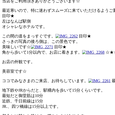
当店をご利用頂きありがとうございます☆
最近寒いので、特に迷わずスムーズに来ていただけるようご
目印★
左はなんば駅側
オシャレなホテルです。
この間の道をまっすぐです。
目印★
さっきの写真の後ろ側は、この景色です。
美味しいです☆
目印★
角から歩いて1分以内で、お店に着きます。
☆★
お店の外観です。
美容室です☆
ココでみなさまのご来店、お待ちしています。
最
地下鉄やJRからだと、駅構内を歩いて15分くらいです。
最短だと御堂筋は10分
近鉄、千日前線は15分
JR.、四ツ橋線は15分以上です。