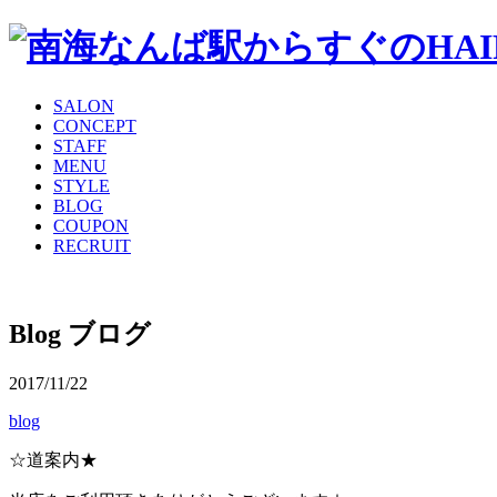
SALON
CONCEPT
STAFF
MENU
STYLE
BLOG
COUPON
RECRUIT
Blog
ブログ
2017/11/22
blog
☆道案内★