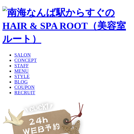
SALON
CONCEPT
STAFF
MENU
STYLE
BLOG
COUPON
RECRUIT