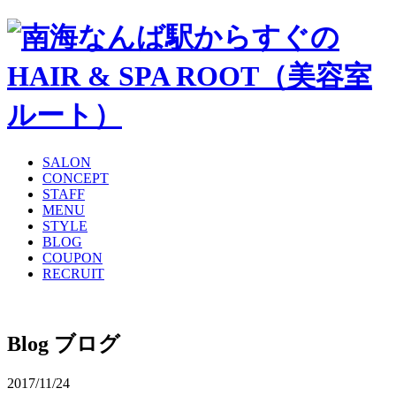
SALON
CONCEPT
STAFF
MENU
STYLE
BLOG
COUPON
RECRUIT
Blog
ブログ
2017/11/24