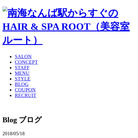
SALON
CONCEPT
STAFF
MENU
STYLE
BLOG
COUPON
RECRUIT
Blog
ブログ
2018/05/18