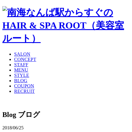
SALON
CONCEPT
STAFF
MENU
STYLE
BLOG
COUPON
RECRUIT
Blog
ブログ
2018/06/25