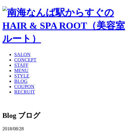
SALON
CONCEPT
STAFF
MENU
STYLE
BLOG
COUPON
RECRUIT
Blog
ブログ
2018/08/28