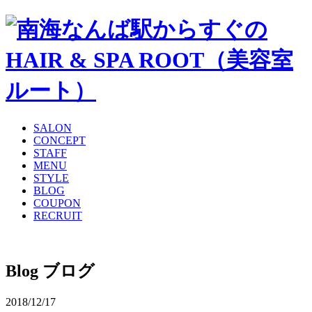
SALON
CONCEPT
STAFF
MENU
STYLE
BLOG
COUPON
RECRUIT
Blog
ブログ
2018/12/17