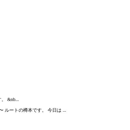
&nb...
 ルートの樽本です。 今日は ...