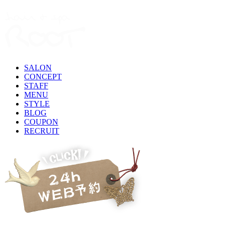
SALON
CONCEPT
STAFF
MENU
STYLE
BLOG
COUPON
RECRUIT