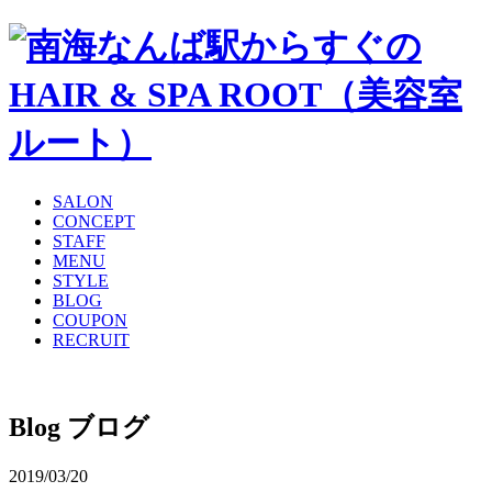
SALON
CONCEPT
STAFF
MENU
STYLE
BLOG
COUPON
RECRUIT
Blog
ブログ
2019/03/20