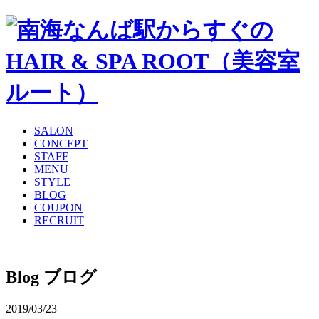
SALON
CONCEPT
STAFF
MENU
STYLE
BLOG
COUPON
RECRUIT
Blog
ブログ
2019/03/23