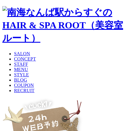
SALON
CONCEPT
STAFF
MENU
STYLE
BLOG
COUPON
RECRUIT