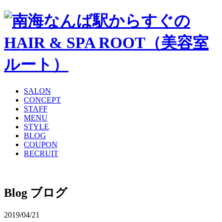
SALON
CONCEPT
STAFF
MENU
STYLE
BLOG
COUPON
RECRUIT
Blog
ブログ
2019/04/21