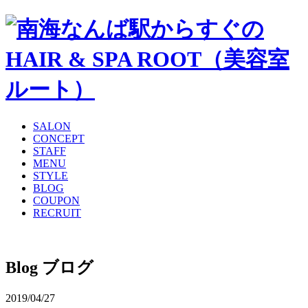
SALON
CONCEPT
STAFF
MENU
STYLE
BLOG
COUPON
RECRUIT
Blog
ブログ
2019/04/27