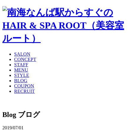
SALON
CONCEPT
STAFF
MENU
STYLE
BLOG
COUPON
RECRUIT
Blog
ブログ
2019/07/01