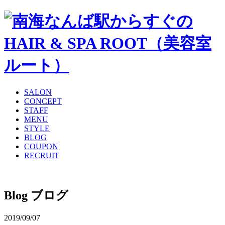
SALON
CONCEPT
STAFF
MENU
STYLE
BLOG
COUPON
RECRUIT
Blog
ブログ
2019/09/07