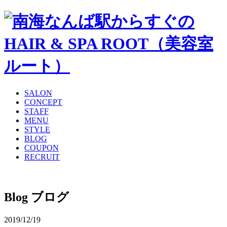
SALON
CONCEPT
STAFF
MENU
STYLE
BLOG
COUPON
RECRUIT
Blog
ブログ
2019/12/19