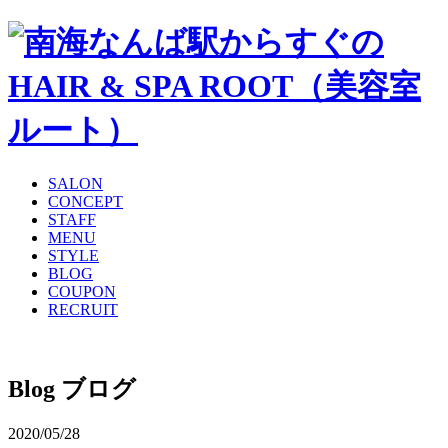
SALON
CONCEPT
STAFF
MENU
STYLE
BLOG
COUPON
RECRUIT
Blog
ブログ
2020/05/28