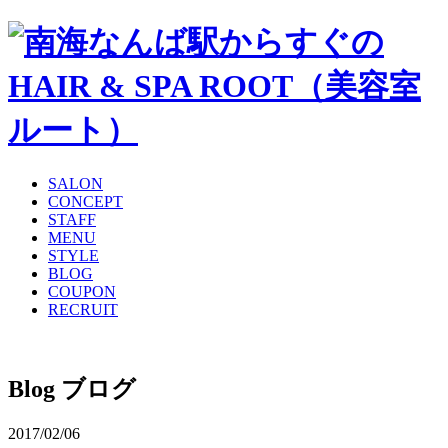
SALON
CONCEPT
STAFF
MENU
STYLE
BLOG
COUPON
RECRUIT
Blog
ブログ
2017/02/06