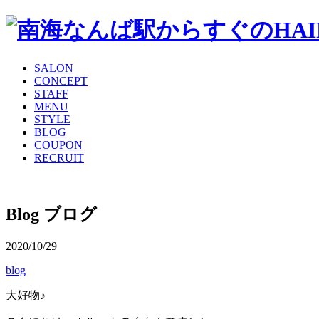
SALON
CONCEPT
STAFF
MENU
STYLE
BLOG
COUPON
RECRUIT
Blog
ブログ
2020/10/29
blog
大好物♪