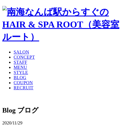
SALON
CONCEPT
STAFF
MENU
STYLE
BLOG
COUPON
RECRUIT
Blog
ブログ
2020/11/29