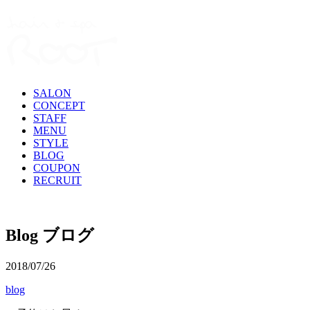
SALON
CONCEPT
STAFF
MENU
STYLE
BLOG
COUPON
RECRUIT
Blog
ブログ
2018/07/26
blog