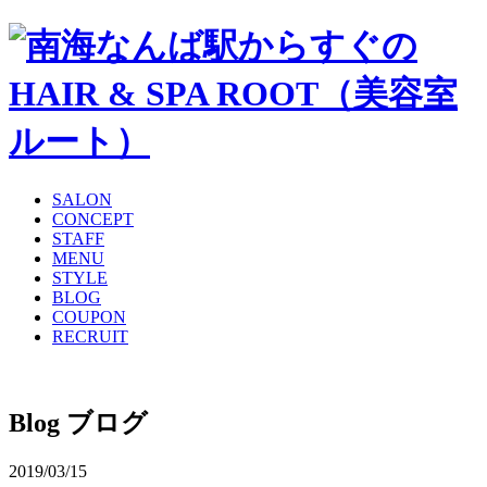
SALON
CONCEPT
STAFF
MENU
STYLE
BLOG
COUPON
RECRUIT
Blog
ブログ
2019/03/15