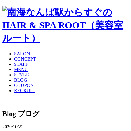
SALON
CONCEPT
STAFF
MENU
STYLE
BLOG
COUPON
RECRUIT
Blog
ブログ
2020/10/22