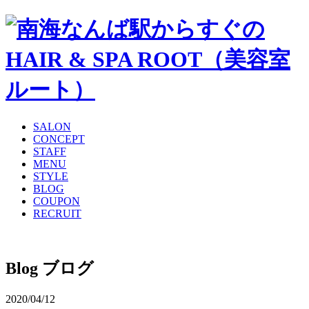
SALON
CONCEPT
STAFF
MENU
STYLE
BLOG
COUPON
RECRUIT
Blog
ブログ
2020/04/12